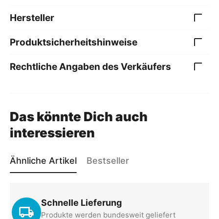
Hersteller
Produktsicherheitshinweise
Rechtliche Angaben des Verkäufers
Das könnte Dich auch
interessieren
Ähnliche Artikel
Bestseller
Scherenhubwagen
Scherenhubwagen
SC1000 1 t Tragkraft, 800
SC1500 1,5 t Tragkraft,
Schnelle Lieferung
mm Hubhöhe 1000 kg
810 mm Hubhöhe 1500 kg
SC1000
SC1500
Art.-Nr.:
Art.-Nr.:
Produkte werden bundesweit geliefert
Auf Lager
Auf Lager