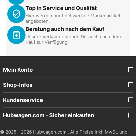
599,00
€
649,00
€
Top in Service und Qualität
649,00
€
699,00
€
Hier werden nur hochwertige Markenartikel
OSWALD Transportgeräte
OSWALD Transportgeräte
100%
100%
angeboten.
Beratung auch nach dem Kauf
Unsere Verkäufer stehen Dir auch nach dem
HanseLifter
Elektrischer
Kauf zur Verfügung
Scherenhubwagen JF -
Scherenhubwagen
1.000 kg - 800 mm
SC1000E - 1000 kg, 820
HanseLifter-JF
SC1000E
Art.-Nr.:
Art.-Nr.:
Hubhöhe
mm Hub, 1150 mm
Auf Lager
Auf Lager
Gabellänge
1.490,00
€
699,00
€
Mein Konto
1.790,00
€
HanseLifter
OSWALD Transportgeräte
100%
Shop-Infos
Kundenservice
Hubwagen.com - Sicher einkaufen
© 2025 - 2026 Hubwagen.com . Alle Preise inkl. MwSt. und