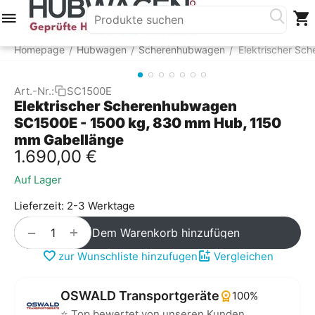
Menü
Suche
Warenkorb
Account
Homepage
Hubwagen
Scherenhubwagen
Elektrischer S
/
/
/
Art.-Nr.:
SC1500E
Elektrischer Scherenhubwagen
SC1500E - 1500 kg, 830 mm Hub, 1150
mm Gabellänge
1.690,00
€
Auf Lager
Lieferzeit: 2-3 Werktage
+
−
Dem Warenkorb hinzufügen
zur Wunschliste hinzufugen
Vergleichen
OSWALD Transportgeräte
100%
⭐ Top bewertet von unseren Kunden.