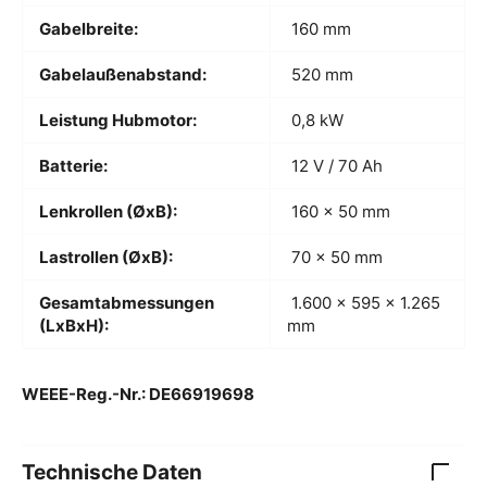
Gabelbreite:
160 mm
Gabelaußenabstand:
520 mm
Leistung Hubmotor:
0,8 kW
Batterie:
12 V / 70 Ah
Lenkrollen (ØxB):
160 x 50 mm
Lastrollen (ØxB):
70 x 50 mm
Gesamtabmessungen
1.600 x 595 x 1.265
(LxBxH):
mm
WEEE-Reg.-Nr.: DE66919698
Technische Daten