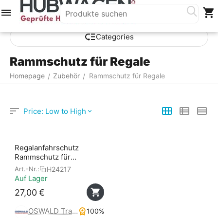
Menü
Suche
Warenkorb
Account
Сategories
Rammschutz für Regale
Homepage
Zubehör
Rammschutz für Regale
/
/
Price: Low to High
Regalanfahrschutz
Rammschutz für
Holmbreite 76 - 120 mm,
H24217
Art.-Nr.:
Höhe 600 mm
Auf Lager
27,00
€
OSWALD Transportgeräte
100%