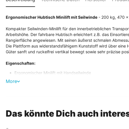
Ergonomischer Hubtisch Minilift mit Seilwinde
- 200 kg, 470 x
Kompakter Seilwinden-Minilift für den innerbetrieblichen Transpo
Arbeitshöhe. Der fahrbare Hubtisch erleichtert z.B. das Einsortie
Rangierfläche angewiesen. Mit seinen äußerst schmalen Abmessunge
Die Plattform aus widerstandsfähigem Kunststoff wird über eine
Güter sanft und ruckelfrei vertikal bewegt sowie sehr präzise posi
Eigenschaften:
Ergonomischer Minilift mit Handseilwinde
Kompakt und sehr wendig, auch auf engem Raum
More
Manuelles Heben, Senken und Fahren
Stabile und widerstandsfähige Kunststoff-Plattform
Hochwertige Polyurethan-Rollen
4 Lenkrollen, 2 davon mit Feststellbremse
Das könnte Dich auch intere
Technische Daten: