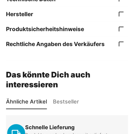
Hersteller
Produktsicherheitshinweise
Rechtliche Angaben des Verkäufers
Das könnte Dich auch
interessieren
Ähnliche Artikel
Bestseller
Fahrbarer Hubtisch 150
Fahrbarer Hubtisch 300
kg, 700 mm Hubhöhe,
kg, 900 mm Hubhöhe,
Schnelle Lieferung
740 x 450 mm Plattform
855 x 500 mm Plattform
TH150
TH300
Art.-Nr.:
Art.-Nr.: