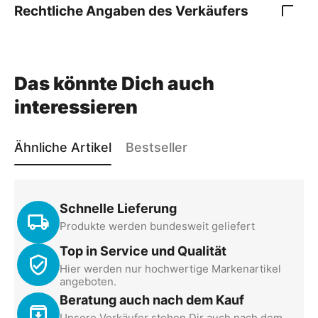
Rechtliche Angaben des Verkäufers
Das könnte Dich auch
interessieren
Ähnliche Artikel
Bestseller
Niederflurhubwagen 1,5 t
Tragkraft, 51 mm
Schnelle Lieferung
Einfahrhöhe flacher
HUF51
Art.-Nr.:
Produkte werden bundesweit geliefert
niedriger Hubwagen
Auf Lager
Top in Service und Qualität
599,00
€
Hier werden nur hochwertige Markenartikel
OSWALD Transportgeräte
100%
angeboten.
Beratung auch nach dem Kauf
Unsere Verkäufer stehen Dir auch nach dem