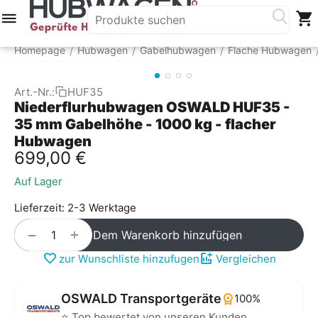
Menü
Suche
Warenkorb
Account
Homepage
Hubwagen
Gabelhubwagen
Flache Hubwagen
/
/
/
Art.-Nr.:
HUF35
Niederflurhubwagen OSWALD HUF35 -
35 mm Gabelhöhe - 1000 kg - flacher
Hubwagen
699,00
€
Auf Lager
Lieferzeit: 2-3 Werktage
+
−
Dem Warenkorb hinzufügen
zur Wunschliste hinzufugen
Vergleichen
OSWALD Transportgeräte
100%
⭐ Top bewertet von unseren Kunden.