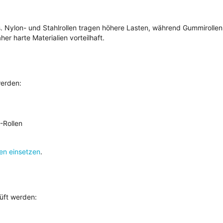
us. Nylon- und Stahlrollen tragen höhere Lasten, während Gummirollen
er harte Materialien vorteilhaft.
werden:
-Rollen
n einsetzen
.
rüft werden: