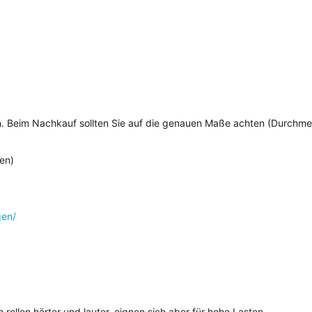
. Beim Nachkauf sollten Sie auf die genauen Maße achten (Durchmes
en)
en/
rollen härter und lauter, eignen sich aber für hohe Lasten.