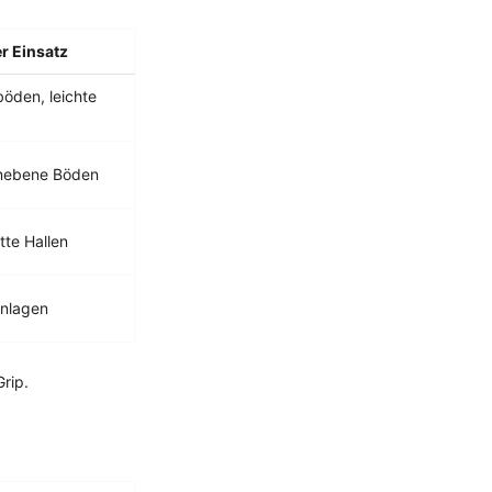
r Einsatz
böden, leichte
 unebene Böden
tte Hallen
anlagen
rip.