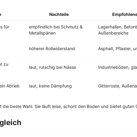
e
Nachteile
Empfohlene
s für
empfindlich bei Schmutz &
Lagerhallen, Beton
Metallspänen
Außenbereiche
höherer Rollwiderstand
Asphalt, Pflaster,
ht zu
laut, rutschig bei Nässe
Industrieböden, gla
ein Abrieb
laut, keine Dämpfung
Gitterroste, Außen
 die beste Wahl. Sie läuft leise, schont den Boden und bietet guten G
gleich