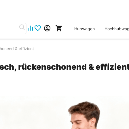
Hubwagen
Hochhubwa
onend & effizient
ch, rückenschonend & effizien