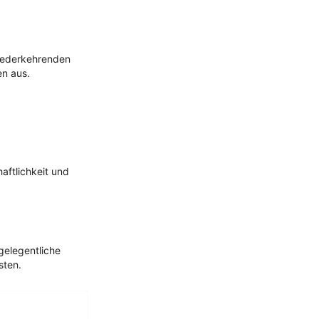
wiederkehrenden
en aus.
aftlichkeit und
gelegentliche
sten.