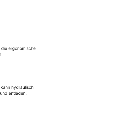
t die ergonomische
n
s kann hydraulisch
 und entladen,